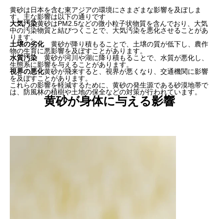
黄砂は日本を含む東アジアの環境にさまざまな影響を及ぼしま
す。主な影響は以下の通りです
大気汚染
黄砂はPM2.5などの微小粒子状物質を含んでおり、大気
中の汚染物質と結びつくことで、大気汚染を悪化させることがあ
ります。
土壌の劣化
黄砂が降り積もることで、土壌の質が低下し、農作
物の生育に悪影響を及ぼすことがあります。
水質汚染
黄砂が河川や湖に降り積もることで、水質が悪化し、
生態系に影響を与えることがあります。
視界の悪化
黄砂が飛来すると、視界が悪くなり、交通機関に影響
を及ぼすことがあります。
これらの影響を軽減するために、黄砂の発生源である砂漠地帯で
は、防風林の植樹や土地の保全などの対策が行われています。
黄砂が身体に与える影響