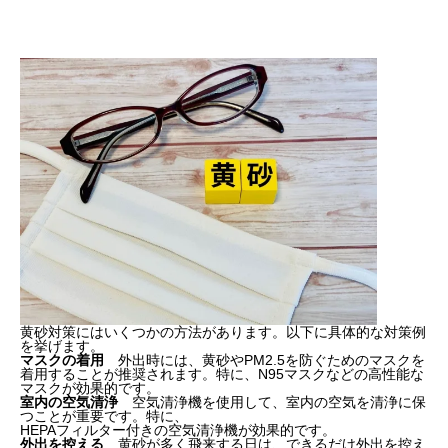
飛来する黄砂が与える環境影響
黄砂が身体に与える影響
黄砂の対策方法はありますか？
黄砂対策にはいくつかの方法があります。以下に具体的な対策例
を挙げます。
マスクの着用
外出時には、黄砂やPM2.5を防ぐためのマスクを
着用することが推奨されます。特に、N95マスクなどの高性能な
マスクが効果的です。
室内の空気清浄
空気清浄機を使用して、室内の空気を清浄に保
つことが重要です。特に、
HEPAフィルター付きの空気清浄機が効果的です。
外出を控える
黄砂が多く飛来する日は、できるだけ外出を控え