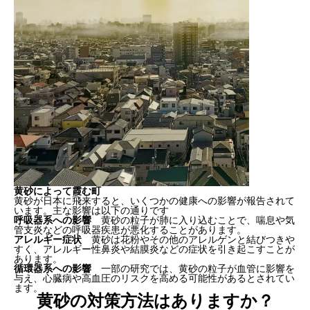
黄砂によって霞む町
黄砂が日本に飛来すると、いくつかの健康への影響が報告されて
います。主な影響は以下の通りです
呼吸器系への影響
黄砂の粒子が肺に入り込むことで、喘息や気
管支炎などの呼吸器疾患が悪化することがあります。
アレルギー症状
黄砂は花粉やその他のアレルゲンと結びつきや
すく、アレルギー性鼻炎や結膜炎などの症状を引き起こすことが
あります。
循環器系への影響
一部の研究では、黄砂の粒子が血管に影響を
与え、心臓病や高血圧のリスクを高める可能性があるとされてい
ます。
黄砂の対策方法はありますか？