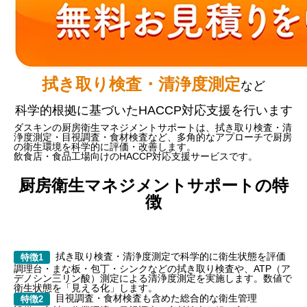
拭き取り検査・清浄度測定
など
科学的根拠に基づいたHACCP対応支援を行います
ダスキンの厨房衛生マネジメントサポートは、拭き取り検査・清
浄度測定・目視調査・食材検査など、多角的なアプローチで厨房
の衛生環境を科学的に評価・改善します。
飲食店・食品工場向けのHACCP対応支援サービスです。
厨房衛生マネジメントサポートの特
徴
拭き取り検査・清浄度測定で科学的に衛生状態を評価
特徴1
調理台・まな板・包丁・シンクなどの拭き取り検査や、ATP（ア
デノシン三リン酸）測定による清浄度測定を実施します。数値で
衛生状態を「見える化」します。
目視調査・食材検査も含めた総合的な衛生管理
特徴2