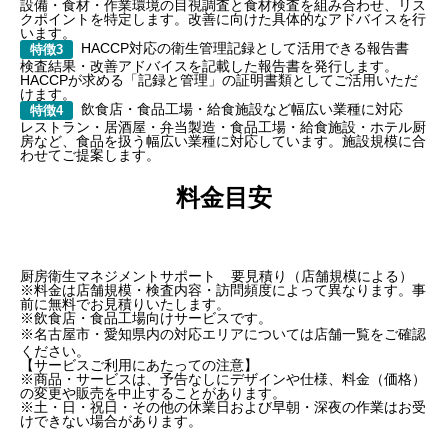
設備・食材・作業環境の目視調査と食材検査を組み合わせ、リス
クポイントを特定します。改善に向けた具体的なアドバイスを行
います。
HACCP対応の衛生管理記録として活用できる報告書
特徴3
検査結果・改善アドバイスを記載した報告書を発行します。
HACCPが求める「記録と管理」の証明書類としてご活用いただ
けます。
飲食店・食品工場・給食施設など幅広い業種に対応
特徴4
レストラン・居酒屋・弁当製造・食品工場・給食施設・ホテル厨
房など、食品を扱う幅広い業種に対応しています。施設規模に合
わせてご提案します。
料金目安
厨房衛生マネジメントサポート
要見積り（店舗規模による）
※料金は店舗規模・検査内容・訪問頻度によって異なります。事
前に無料でお見積りいたします。
※飲食店・食品工場向けサービスです。
※名古屋市・愛知県内の対応エリアについては
店舗一覧
をご確認
ください。
【サービスご利用にあたっての注意】
※商品・サービスは、予告なしにデザインや仕様、料金（価格）
の変更や販売を中止することがあります。
※土・日・祝日・その他の休業日および早朝・深夜の作業はお受
けできない場合があります。