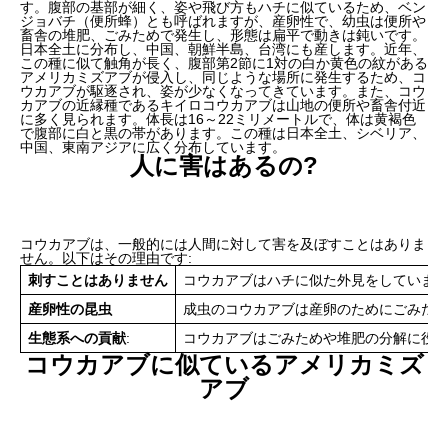
す。腹部の基部が細く、姿や飛び方もハチに似ているため、ベン
ジョバチ（便所蜂）とも呼ばれますが、産卵性で、幼虫は便所や
畜舎の堆肥、ごみためで発生し、形態は扁平で動きは鈍いです。
日本全土に分布し、中国、朝鮮半島、台湾にも産します。近年、
この種に似て触角が長く、腹部第2節に1対の白か黄色の紋がある
アメリカミズアブが侵入し、同じような場所に発生するため、コ
ウカアブが駆逐され、姿が少なくなってきています。また、コウ
カアブの近縁種であるキイロコウカアブは山地の便所や畜舎付近
に多く見られます。体長は16～22ミリメートルで、体は黄褐色
で腹部に白と黒の帯があります。この種は日本全土、シベリア、
中国、東南アジアに広く分布しています。
人に害はあるの?
コウカアブは、一般的には人間に対して害を及ぼすことはありま
せん。以下はその理由です:
刺すことはありません
コウカアブはハチに似た外見をしていま
産卵性の昆虫
成虫のコウカアブは産卵のためにごみた
生態系への貢献
:
コウカアブはごみためや堆肥の分解に役
コウカアブに似ているアメリカミズ
アブ