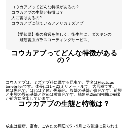
コウカアブってどんな特徴があるの？
コウカアブの生態と特徴は？
人に害はあるの?
コウカアブに似ているアメリカミズアブ
【愛知県】夜の窓辺を美しく、衛生的に。ダスキンの
「飛翔害虫ガラスコーティングサービス」
コウカアブってどんな特徴がある
の？
コウカアブは、ミズアブ科に属する昆虫で、学名はPtecticus
tenebriferです。体長は11～23ミリメートルで、大形種です。
体は黒色で、はねは全体が黒褐色、腹部の基部が白色です。前脚
と中脚の脛節基部と跗節は黄白色です。触角第2節の内側は先端
が前方に突出しています。
コウカアブの生態と特徴は？
成虫は便所、畜舎、ごみため周辺で5～9月ごろ普通に見られま