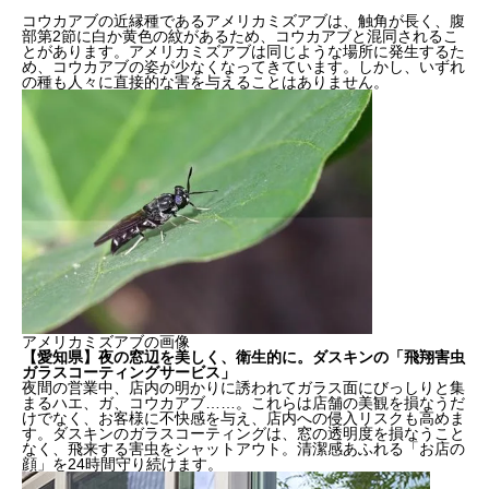
コウカアブの近縁種であるアメリカミズアブは、触角が長く、腹
部第2節に白か黄色の紋があるため、コウカアブと混同されるこ
とがあります。アメリカミズアブは同じような場所に発生するた
め、コウカアブの姿が少なくなってきています。しかし、いずれ
の種も人々に直接的な害を与えることはありません。
アメリカミズアブの画像
【愛知県】夜の窓辺を美しく、衛生的に。ダスキンの「飛翔害虫
ガラスコーティングサービス」
夜間の営業中、店内の明かりに誘われてガラス面にびっしりと集
まるハエ、ガ、コウカアブ……。これらは店舗の美観を損なうだ
けでなく、お客様に不快感を与え、店内への侵入リスクも高めま
す。ダスキンのガラスコーティングは、窓の透明度を損なうこと
なく、飛来する害虫をシャットアウト。清潔感あふれる「お店の
顔」を24時間守り続けます。