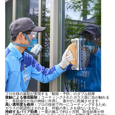
コウカアブってどんな特徴があるの？
コウカアブの生態と特徴は？
人に害はあるの?
コウカアブに似ているアメリカミズアブ
【愛知県】夜の窓辺を美しく、衛生的に。ダスキン
の「飛翔害虫ガラスコーティングサービス」
プロ仕様の薬剤が実現する「駆除・予防」のダブル効果
接触による徹底駆除：
コーティングされたガラス面に虫が触れる
と、有効成分が虫の神経に作用し、速やかに死滅させます。
高い透明度を維持：
プロの技術で均一にコーティングするため、
ガラスの視認性はそのまま。外観の美しさを損ないません。
持続するバリア効果：
一度の施工で約1ヶ月間、防虫効果が持