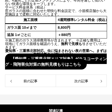
続。4週間ごとの定期メンテナンスにより、年間を通して虫のい
ない快適な環境をキープします。
サービス料金体系（税込）
窓ガラスの面積に合わせた明快な料金設定で、小規模店舗から大
型施設まで柔軟に対応いたします。
施工面積
4週間標準レンタル料金（税込）
ガラス面 10㎡まで
8,800円
追加 1㎡ごとに
＋880円
※施工前のガラス清掃費用等が含まれます。 ※正確な費用は、
現地にてガラス面積を確認のうえ、
無料で見積もり
させていただ
きます。
愛知県・三重県北部対応。虫に悩まされない夜の営業へ。まずは
無料診断をお試しください。
【愛知県・三重県北部エリア対象】ガラスコーティン
グ・飛翔害虫対策の無料見積もりはこちら
前の記事
次の記事
関連記事