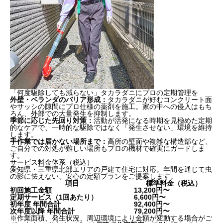
「何度駆除しても減らない」タカラダニにプロの定期管理を
外壁・ベランダのバリア形成：
タカラダニが好むコンクリート面
やサッシの隙間にプロ仕様の薬剤を施工。家の中への侵入はもち
ろん、外部での大量発生を抑制します。
季節に応じた先回り対策：
活動が活発になる時期を見極めた定期
的なケアで、一時的な駆除ではなく「発生させない」環境を維持
します。
手作業では届かない場所まで：
高所の壁面や複雑な構造部など、
ご自分での対処が難しい場所もプロの機材で確実にガードしま
す。
サービス料金体系（税込）
愛知県・三重県北部エリアの戸建て住宅に対応。年間を通じて虫
タカラダニ害はあるの？
の影に怯えない、安心の定額プランをご提案します。
項目
標準料金（税込）
タカラダニはどうして発生するの？
初回施工金額
13,200円〜
外壁を埋め尽くす「赤い虫」を防ぐ。ダスキンのタカ
定期サービス（1回あたり）
6,600円〜
ラダニ対策サービス
初年度 年間合計
92,400円〜
次年度以降 年間合計
79,200円〜
※作業面積、発生状況、周辺環境により金額が変動する場合がご