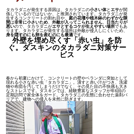
タカラダニが発生する原因は、タカラダニの
小さい体
と
エサ
が関
係しているのではないか、と推測されています。タカラダニが発
生するコンクリートの割れ目や、
庭の花壇や植木鉢のわずかな隙
間
は
非常に小さいため
、
外敵が入ってこられません
。
日当たりが
悪い
ので、タカラダニが
エサとするコケが生えやすい場所
でもあ
ります。タカラダニが発生する場所は外敵が侵入しにくいため、
身を隠すのにも卵を産むのにも最適
です。
外壁を埋め尽くす「赤い虫」を防
ぐ。ダスキンのタカラダニ対策サー
ビス
春から初夏にかけて、コンクリートの壁やベランダに突如として
現れる小さな赤い虫「タカラダニ」。潰すと赤い汁がつき、洗濯
物や布団を汚してしまうだけでなく、その見た目の不快感も大き
なストレスです。ダスキンでは、経験豊富なスタッフが年6回の
定期訪問で家全体をガード。タカラダニの生態に合わせた薬剤バ
リアで、建物への侵入を未然に防ぎます。