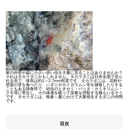
家の外壁や庭に小さい赤い虫を大量に見ることはありませんか？
それはタカラダニかもしれません。タカラダニは日本全国で見ら
れる虫で、体長は約1～2.7mm程度です。タカラダニは、花粉や
壁面の苔を食べたり、ハダニやカイガラムシ等を捕食したりする
こともある雑食性で、幼虫のときセミ・バッタ・カミキリムシ・
クモ等に寄生し、その体液を吸って栄養を摂取する種もいるそう
です。タカラダニは、晩春～夏にかけて大量発生するダニの仲間
です。
目次