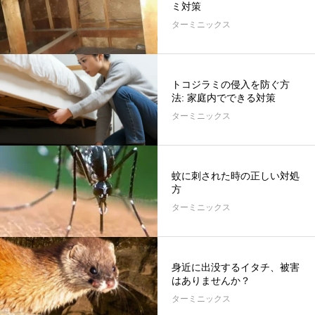
ミ対策
ターミニックス
トコジラミの侵入を防ぐ方
法: 家庭内でできる対策
ターミニックス
蚊に刺された時の正しい対処
方
ターミニックス
身近に出没するイタチ、被害
はありませんか？
ターミニックス