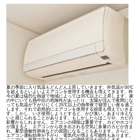
夏の季節に入り気温もどんどん上昇していきます。外気温が30℃
を超えるといよいよエアコンを使用する機会も増えてきます。昨
今の夏は猛烈な熱波で地域によっては35℃以上に上昇します。家
の中にいても熱中症の危険性があったり、太陽が沈んで夜間にな
っても気温が下がりにくく25℃以上の熱帯夜で寝苦しい夜を過ご
します。それで必然的にエアコンを使用する頻度も増えていきま
す。しかし、いざ使用しようとすると、かび臭い、あまり冷えな
いと感じられることがあります。もしかしたらほこりや、カビの
影響かもしれません。エアコンの掃除は重要です。カビやホコリ
が溜まると、エアコンから吹き出される空気に多量のカビが含ま
れ、夏型過敏性肺炎などの原因になることもあります。さらに、
エアコン運転効率が下がり、電気代が増える可能性もあります。
ここでは、家庭でできるエアコンの掃除方法を紹介します。