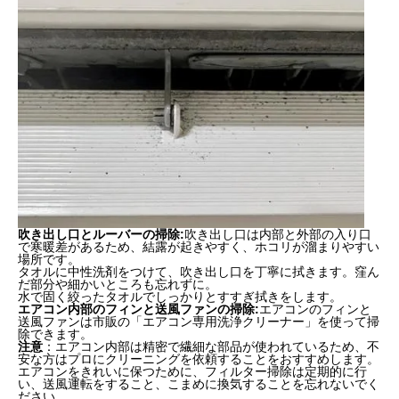
吹き出し口とルーバーの掃除
:
吹き出し口は内部と外部の入り口
で寒暖差があるため、結露が起きやすく、ホコリが溜まりやすい
場所です。
タオルに中性洗剤をつけて、吹き出し口を丁寧に拭きます。窪ん
だ部分や細かいところも忘れずに。
水で固く絞ったタオルでしっかりとすすぎ拭きをします。
エアコン内部のフィンと送風ファンの掃除
:
エアコンのフィンと
送風ファンは市販の「エアコン専用洗浄クリーナー」を使って掃
除できます。
注意
：エアコン内部は精密で繊細な部品が使われているため、不
安な方はプロにクリーニングを依頼することをおすすめします。
エアコンをきれいに保つために、フィルター掃除は定期的に行
い、送風運転をすること、こまめに換気することを忘れないでく
ださい。