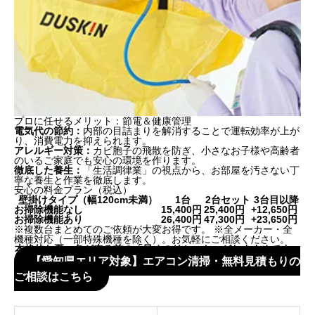
プロに任せるメリット：節電＆健康管理
電気代の節約：
内部の目詰まりを解消することで運転効率が上が
り、消費電力を抑えられます。
アレルギー対策：
カビ胞子の飛散を防ぎ、小さなお子様や高齢者
のいるご家庭でも安心の環境を作ります。
徹底した養生：
「生活調律業」の視点から、お部屋を汚さない丁
寧な養生と作業を徹底します。
安心の料金プラン（税込）
壁掛けタイプ（幅120cm未満）
1台
2台セット
3台目以降
お掃除機能なし
15,400円
25,400円
+12,650円
お掃除機能あり
26,400円
47,300円
+23,650円
※複数台まとめてのご依頼が大変お得です。 ※全メーカー・全
機種対応（一部特殊機種を除く）。お気軽にご相談ください。
本格的な夏・冬が来る前の「早めのリセット」がおすすめです。
【愛知県エリア対象】エアコン清掃・無料見積もりの
ご相談はこちら